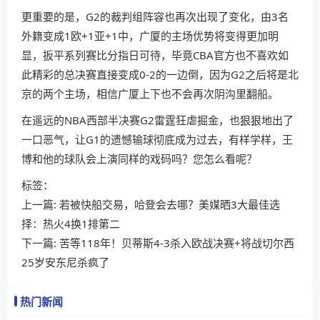
更重要的是，G2的裁判组阵容也再次出现了变化，由3名
外籍变成1欧+1亚+1中，广厦的主场优势将变得更加明
显，扳平系列赛比分指日可待，毕竟CBA官方也不喜欢如
此精彩的总决赛直接变成0-2的一边倒，因为G2之后将是北
京的两个主场，相信广厦上下也不会再次阴沟里翻船。
在遥远的NBA西部半决赛G2雷霆狂虐掘金，也狠狠地出了
一口恶气，让G1的遗憾输球彻底成为过去，有样学样，王
博和他的球队会上演同样的戏码吗？您怎么看呢？
标签：
上一篇:
若被快船交易，哈登会去哪？美媒晒3大最佳选
择：热火4换1排第二
下一篇:
苦等118年！贝蒂斯4-3杀入欧战决赛+将战切尔西
25岁安东尼杀疯了
热门新闻