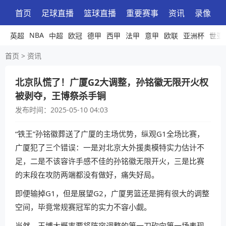
首页
足球直播
篮球直播
重要赛事
资讯
录像
NBA
英超
中超
欧冠
德甲
西甲
法甲
意甲
欧联
亚洲杯
世亚
首页
>
资讯
北京队慌了！广厦G2大调整，孙铭徽无限开火权
被剥夺，王博祭杀手锏
发布时间：
2025-05-10 04:03
“铁王”孙铭徽葬送了广厦的主场优势，纵观G1全场比赛，
广厦犯了三个错误：一是对北京大外援奥模特实力估计不
足，二是不该容许手感不佳的孙铭徽无限开火，三是比赛
的末段在攻防两端都没有做好，痛失好局。
即便输掉G1，但是展望G2，广厦男篮还是拥有很大的调整
空间，毕竟常规赛冠军的实力不容小觑。
当然，王博大概率要将阵容调整的第一刀砍向第一场表现