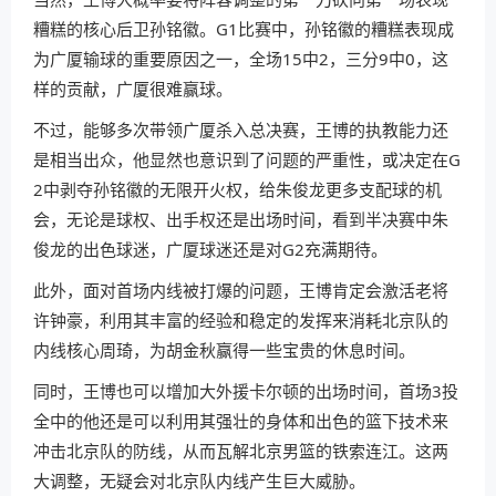
糟糕的核心后卫孙铭徽。G1比赛中，孙铭徽的糟糕表现成
为广厦输球的重要原因之一，全场15中2，三分9中0，这
样的贡献，广厦很难赢球。
不过，能够多次带领广厦杀入总决赛，王博的执教能力还
是相当出众，他显然也意识到了问题的严重性，或决定在G
2中剥夺孙铭徽的无限开火权，给朱俊龙更多支配球的机
会，无论是球权、出手权还是出场时间，看到半决赛中朱
俊龙的出色球迷，广厦球迷还是对G2充满期待。
此外，面对首场内线被打爆的问题，王博肯定会激活老将
许钟豪，利用其丰富的经验和稳定的发挥来消耗北京队的
内线核心周琦，为胡金秋赢得一些宝贵的休息时间。
同时，王博也可以增加大外援卡尔顿的出场时间，首场3投
全中的他还是可以利用其强壮的身体和出色的篮下技术来
冲击北京队的防线，从而瓦解北京男篮的铁索连江。这两
大调整，无疑会对北京队内线产生巨大威胁。