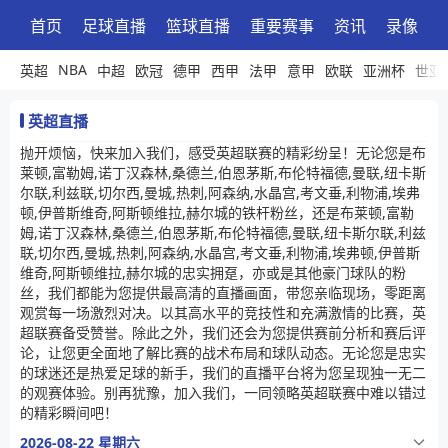
首页
足球直播
篮球直播
重要赛事
资讯
录像
NBA
英超
中超
欧冠
德甲
西甲
法甲
意甲
欧联
亚洲杯
世亚
英超直播
抛开烦恼，快来加入我们，感受英超联赛的精彩纷呈！无论您是布
莱顿,富勒姆,诺丁汉森林,桑德兰,伯恩茅斯,布伦特福德,曼联,纽卡斯
尔联,利兹联,切尔西,曼城,热刺,阿森纳,水晶宫,考文垂,利物浦,埃弗
顿,伊普斯维奇,阿斯顿维拉,赫尔城的铁杆粉丝，还是布莱顿,富勒
姆,诺丁汉森林,桑德兰,伯恩茅斯,布伦特福德,曼联,纽卡斯尔联,利兹
联,切尔西,曼城,热刺,阿森纳,水晶宫,考文垂,利物浦,埃弗顿,伊普斯
维奇,阿斯顿维拉,赫尔城的忠实拥趸，亦或是其他豪门球队的粉
丝，我们都能为您提供最高清的直播画面，带您亲临现场，零距离
观赏每一场激烈对决。以其高水平的竞技性和充满激情的比赛，英
超联赛备受赞誉。除此之外，我们还会为您提供赛前分析和赛后评
论，让您更全面地了解比赛的战术布局和球队动态。无论您是忠实
的球迷还是热爱足球的新手，我们的直播平台将为您呈现独一无二
的观赛体验。别再犹豫，加入我们，一同领略英超联赛中难以错过
的精彩瞬间吧！
2026-08-22 星期六