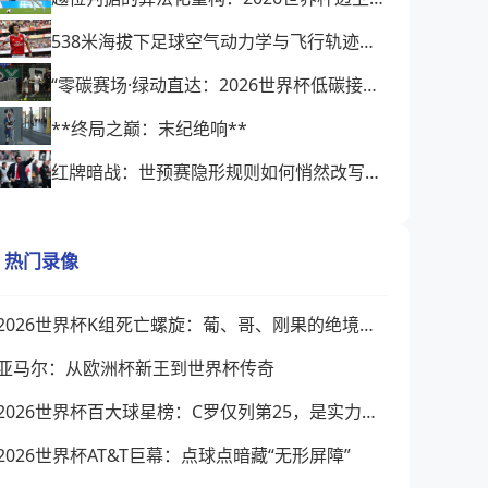
538米海拔下足球空气动力学与飞行轨迹的微扰动研究——以2026世界杯BBVA球场为例
“零碳赛场·绿动直达：2026世界杯低碳接驳方案”
**终局之巅：末纪绝响**
红牌暗战：世预赛隐形规则如何悄然改写2026世界杯阵容格局
热门录像
2026世界杯K组死亡螺旋：葡、哥、刚果的绝境绞杀
亚马尔：从欧洲杯新王到世界杯传奇
2026世界杯百大球星榜：C罗仅列第25，是实力下降还是榜单缺乏公信力？
2026世界杯AT&T巨幕：点球点暗藏“无形屏障”