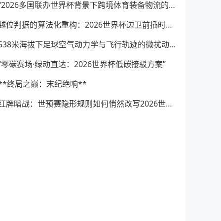
“2026多国联办世界杯背景下跨境体育装备物流的效能障碍与系统性提升路径”
越位判据的算法化重构：2026世界杯边卫前插时机与裁判科技辅助决策的演进逻辑
538米海拔下足球空气动力学与飞行轨迹的微扰动研究——以2026世界杯BBVA球场为例
“零碳赛场·绿动直达：2026世界杯低碳接驳方案”
**终局之巅：末纪绝响**
红牌暗战：世预赛隐形规则如何悄然改写2026世界杯阵容格局