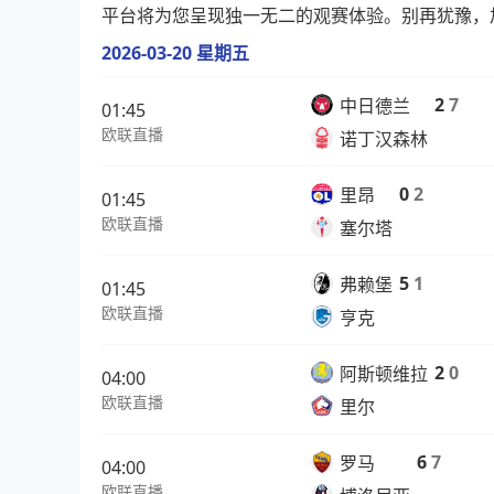
平台将为您呈现独一无二的观赛体验。别再犹豫，
2026-03-20 星期五
2
7
中日德兰
01:45
欧联直播
诺丁汉森林
0
2
里昂
01:45
欧联直播
塞尔塔
5
1
弗赖堡
01:45
欧联直播
亨克
2
0
阿斯顿维拉
04:00
欧联直播
里尔
6
7
罗马
04:00
欧联直播