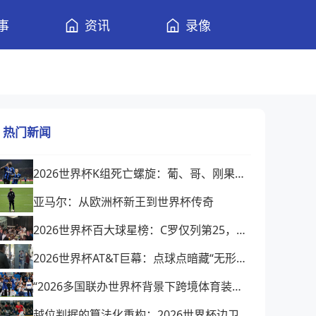
事
资讯
录像
热门新闻
2026世界杯K组死亡螺旋：葡、哥、刚果的绝境绞杀
亚马尔：从欧洲杯新王到世界杯传奇
2026世界杯百大球星榜：C罗仅列第25，是实力下降还是榜单缺乏公信力？
2026世界杯AT&T巨幕：点球点暗藏“无形屏障”
“2026多国联办世界杯背景下跨境体育装备物流的效能障碍与系统性提升路径”
越位判据的算法化重构：2026世界杯边卫前插时机与裁判科技辅助决策的演进逻辑