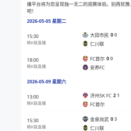
播平台将为您呈现独一无二的观赛体验。别再犹豫
吧！
2026-05-05 星期二
0
0
大田市民
15:30
韩K联直播
仁川联
0
0
FC首尔
18:00
韩K联直播
安养FC
2026-05-09 星期六
2
1
济州SK FC
13:00
韩K联直播
FC首尔
0
3
金泉尚武
15:30
韩K联直播
仁川联