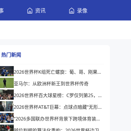
事
资讯
录像
热门新闻
2026世界杯K组死亡螺旋：葡、哥、刚果的绝境绞杀
亚马尔：从欧洲杯新王到世界杯传奇
2026世界杯百大球星榜：C罗仅列第25，是实力下降还是榜单缺乏公信力？
2026世界杯AT&T巨幕：点球点暗藏“无形屏障”
“2026多国联办世界杯背景下跨境体育装备物流的效能障碍与系统性提升路径”
越位判据的算法化重构：2026世界杯边卫前插时机与裁判科技辅助决策的演进逻辑