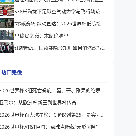
538米海拔下足球空气动力学与飞行轨迹的微扰动研究——以2026世界杯BBVA球场为例
“零碳赛场·绿动直达：2026世界杯低碳接驳方案”
**终局之巅：末纪绝响**
红牌暗战：世预赛隐形规则如何悄然改写2026世界杯阵容格局
热门录像
2026世界杯K组死亡螺旋：葡、哥、刚果的绝境绞杀
亚马尔：从欧洲杯新王到世界杯传奇
2026世界杯百大球星榜：C罗仅列第25，是实力下降还是榜单缺乏公信力？
2026世界杯AT&T巨幕：点球点暗藏“无形屏障”