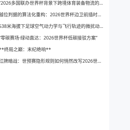
“2026多国联办世界杯背景下跨境体育装备物流的效能障碍与系统性提升路径”
越位判据的算法化重构：2026世界杯边卫前插时机与裁判科技辅助决策的演进逻辑
538米海拔下足球空气动力学与飞行轨迹的微扰动研究——以2026世界杯BBVA球场为例
“零碳赛场·绿动直达：2026世界杯低碳接驳方案”
**终局之巅：末纪绝响**
红牌暗战：世预赛隐形规则如何悄然改写2026世界杯阵容格局