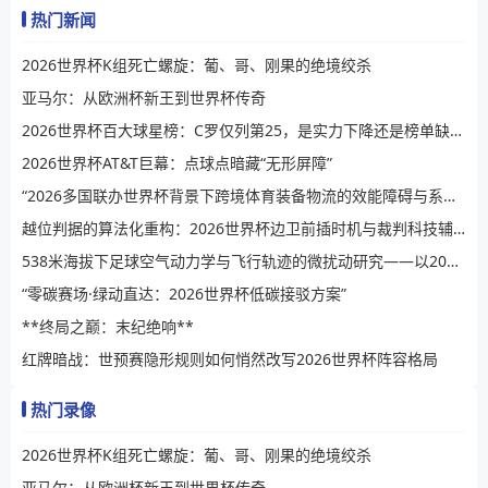
热门新闻
2026世界杯K组死亡螺旋：葡、哥、刚果的绝境绞杀
亚马尔：从欧洲杯新王到世界杯传奇
2026世界杯百大球星榜：C罗仅列第25，是实力下降还是榜单缺乏公信力？
2026世界杯AT&T巨幕：点球点暗藏“无形屏障”
“2026多国联办世界杯背景下跨境体育装备物流的效能障碍与系统性提升路径”
越位判据的算法化重构：2026世界杯边卫前插时机与裁判科技辅助决策的演进逻辑
538米海拔下足球空气动力学与飞行轨迹的微扰动研究——以2026世界杯BBVA球场为例
“零碳赛场·绿动直达：2026世界杯低碳接驳方案”
**终局之巅：末纪绝响**
红牌暗战：世预赛隐形规则如何悄然改写2026世界杯阵容格局
热门录像
2026世界杯K组死亡螺旋：葡、哥、刚果的绝境绞杀
亚马尔：从欧洲杯新王到世界杯传奇