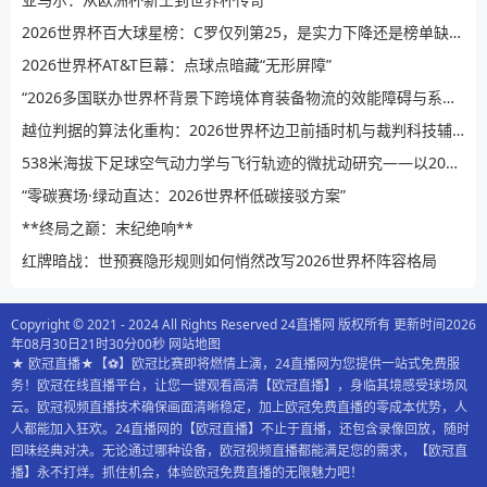
2026世界杯百大球星榜：C罗仅列第25，是实力下降还是榜单缺乏公信力？
2026世界杯AT&T巨幕：点球点暗藏“无形屏障”
“2026多国联办世界杯背景下跨境体育装备物流的效能障碍与系统性提升路径”
越位判据的算法化重构：2026世界杯边卫前插时机与裁判科技辅助决策的演进逻辑
538米海拔下足球空气动力学与飞行轨迹的微扰动研究——以2026世界杯BBVA球场为例
“零碳赛场·绿动直达：2026世界杯低碳接驳方案”
**终局之巅：末纪绝响**
红牌暗战：世预赛隐形规则如何悄然改写2026世界杯阵容格局
Copyright © 2021 - 2024 All Rights Reserved 24直播网 版权所有 更新时间2026
年08月30日21时30分00秒
网站地图
★ 欧冠直播★【⚽️】欧冠比赛即将燃情上演，24直播网为您提供一站式免费服
务！欧冠在线直播平台，让您一键观看高清【欧冠直播】，身临其境感受球场风
云。欧冠视频直播技术确保画面清晰稳定，加上欧冠免费直播的零成本优势，人
人都能加入狂欢。24直播网的【欧冠直播】不止于直播，还包含录像回放，随时
回味经典对决。无论通过哪种设备，欧冠视频直播都能满足您的需求，【欧冠直
播】永不打烊。抓住机会，体验欧冠免费直播的无限魅力吧！