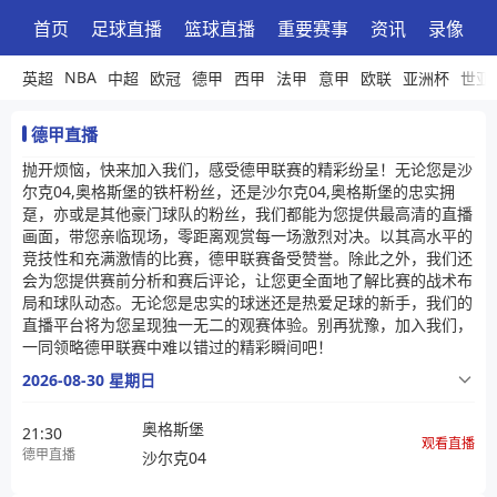
首页
足球直播
篮球直播
重要赛事
资讯
录像
NBA
英超
中超
欧冠
德甲
西甲
法甲
意甲
欧联
亚洲杯
世亚
德甲直播
抛开烦恼，快来加入我们，感受德甲联赛的精彩纷呈！无论您是沙
尔克04,奥格斯堡的铁杆粉丝，还是沙尔克04,奥格斯堡的忠实拥
趸，亦或是其他豪门球队的粉丝，我们都能为您提供最高清的直播
画面，带您亲临现场，零距离观赏每一场激烈对决。以其高水平的
竞技性和充满激情的比赛，德甲联赛备受赞誉。除此之外，我们还
会为您提供赛前分析和赛后评论，让您更全面地了解比赛的战术布
局和球队动态。无论您是忠实的球迷还是热爱足球的新手，我们的
直播平台将为您呈现独一无二的观赛体验。别再犹豫，加入我们，
一同领略德甲联赛中难以错过的精彩瞬间吧！
2026-08-30 星期日
奥格斯堡
21:30
观看直播
德甲直播
沙尔克04