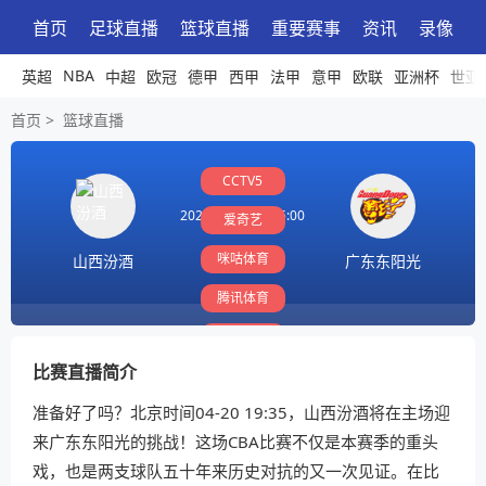
首页
足球直播
篮球直播
重要赛事
资讯
录像
NBA
英超
中超
欧冠
德甲
西甲
法甲
意甲
欧联
亚洲杯
世亚
首页
>
篮球直播
CCTV5
2026-04-20 19:35:00
爱奇艺
咪咕体育
山西汾酒
广东东阳光
腾讯体育
PP体育
比赛直播简介
准备好了吗？北京时间04-20 19:35，山西汾酒将在主场迎
来广东东阳光的挑战！这场CBA比赛不仅是本赛季的重头
戏，也是两支球队五十年来历史对抗的又一次见证。在比