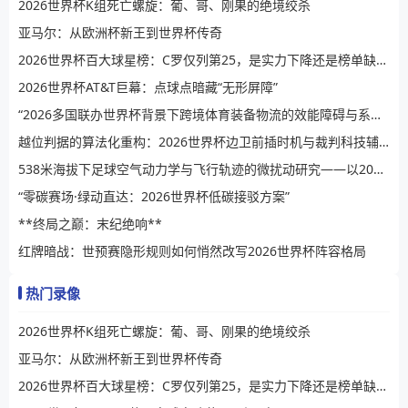
2026世界杯K组死亡螺旋：葡、哥、刚果的绝境绞杀
亚马尔：从欧洲杯新王到世界杯传奇
2026世界杯百大球星榜：C罗仅列第25，是实力下降还是榜单缺乏公信力？
2026世界杯AT&T巨幕：点球点暗藏“无形屏障”
“2026多国联办世界杯背景下跨境体育装备物流的效能障碍与系统性提升路径”
越位判据的算法化重构：2026世界杯边卫前插时机与裁判科技辅助决策的演进逻辑
538米海拔下足球空气动力学与飞行轨迹的微扰动研究——以2026世界杯BBVA球场为例
“零碳赛场·绿动直达：2026世界杯低碳接驳方案”
**终局之巅：末纪绝响**
红牌暗战：世预赛隐形规则如何悄然改写2026世界杯阵容格局
热门录像
2026世界杯K组死亡螺旋：葡、哥、刚果的绝境绞杀
亚马尔：从欧洲杯新王到世界杯传奇
2026世界杯百大球星榜：C罗仅列第25，是实力下降还是榜单缺乏公信力？