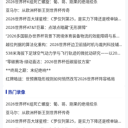
2026世界杯K组死亡螺旋：葡、哥、刚果的绝境绞杀
亚马尔：从欧洲杯新王到世界杯传奇
2026世界杯百大球星榜：C罗仅列第25，是实力下降还是榜单缺乏公信力？
2026世界杯AT&T巨幕：点球点暗藏“无形屏障”
“2026多国联办世界杯背景下跨境体育装备物流的效能障碍与系统性提升路径”
越位判据的算法化重构：2026世界杯边卫前插时机与裁判科技辅助决策的演进逻辑
538米海拔下足球空气动力学与飞行轨迹的微扰动研究——以2026世界杯BBVA球场为例
“零碳赛场·绿动直达：2026世界杯低碳接驳方案”
**终局之巅：末纪绝响**
红牌暗战：世预赛隐形规则如何悄然改写2026世界杯阵容格局
热门录像
2026世界杯K组死亡螺旋：葡、哥、刚果的绝境绞杀
亚马尔：从欧洲杯新王到世界杯传奇
2026世界杯百大球星榜：C罗仅列第25，是实力下降还是榜单缺乏公信力？