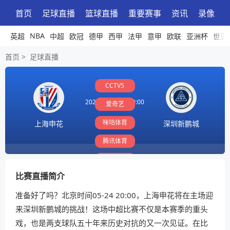
首页
足球直播
篮球直播
重要赛事
资讯
录像
NBA
英超
中超
欧冠
德甲
西甲
法甲
意甲
欧联
亚洲杯
世亚
首页
>
足球直播
CCTV5
2026-05-24 20:00:00
爱奇艺
咪咕体育
上海申花
深圳新鹏城
腾讯体育
PP体育
比赛直播简介
准备好了吗？北京时间05-24 20:00，上海申花将在主场迎
来深圳新鹏城的挑战！这场中超比赛不仅是本赛季的重头
戏，也是两支球队五十年来历史对抗的又一次见证。在比