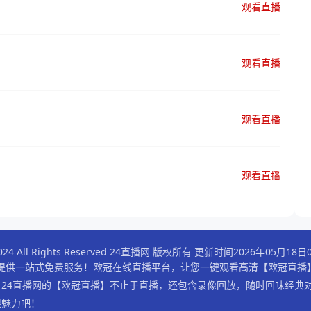
观看直播
观看直播
观看直播
观看直播
 - 2024 All Rights Reserved 24直播网 版权所有 更新时间2026年05月1
为您提供一站式免费服务！欧冠在线直播平台，让您一键观看高清【欧冠直
24直播网的【欧冠直播】不止于直播，还包含录像回放，随时回味经典
限魅力吧！