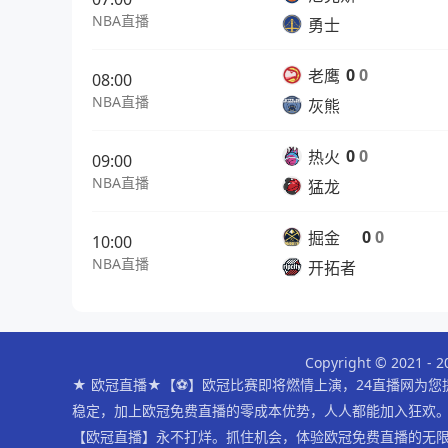
NBA直播
勇士
0
0
老鹰
08:00
NBA直播
灰熊
0
0
热火
09:00
NBA直播
猛龙
0
0
掘金
10:00
NBA直播
开拓者
Copyright © 2021
★ 欧冠直播★【⚽️】欧冠比赛即将燃情上演，24直播网
稳定，加上欧冠免费直播的零成本优势，人人都能加入狂欢。
【欧冠直播】永不打烊。抓住机会，体验欧冠免费直播的无