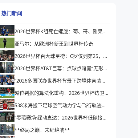
热门新闻
2026世界杯K组死亡螺旋：葡、哥、刚果的绝境绞杀
亚马尔：从欧洲杯新王到世界杯传奇
2026世界杯百大球星榜：C罗仅列第25，是实力下降还是榜单缺乏公信力？
2026世界杯AT&T巨幕：点球点暗藏“无形屏障”
“2026多国联办世界杯背景下跨境体育装备物流的效能障碍与系统性提升路径”
越位判据的算法化重构：2026世界杯边卫前插时机与裁判科技辅助决策的演进逻辑
538米海拔下足球空气动力学与飞行轨迹的微扰动研究——以2026世界杯BBVA球场为例
“零碳赛场·绿动直达：2026世界杯低碳接驳方案”
**终局之巅：末纪绝响**