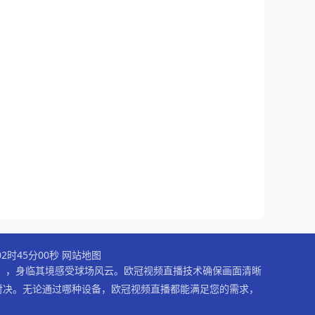
8日02时45分00秒
网站地图
播】，身临其境感受球场风云。欧冠视频直播技术确保画面清晰
对决。无论通过哪种设备，欧冠视频直播都能满足您的需求，