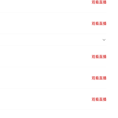
观看直播
观看直播
观看直播
观看直播
观看直播