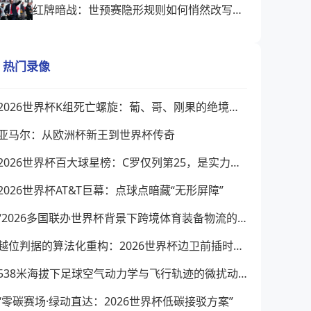
红牌暗战：世预赛隐形规则如何悄然改写2026世界杯阵容格局
热门录像
2026世界杯K组死亡螺旋：葡、哥、刚果的绝境绞杀
亚马尔：从欧洲杯新王到世界杯传奇
2026世界杯百大球星榜：C罗仅列第25，是实力下降还是榜单缺乏公信力？
2026世界杯AT&T巨幕：点球点暗藏“无形屏障”
“2026多国联办世界杯背景下跨境体育装备物流的效能障碍与系统性提升路径”
越位判据的算法化重构：2026世界杯边卫前插时机与裁判科技辅助决策的演进逻辑
538米海拔下足球空气动力学与飞行轨迹的微扰动研究——以2026世界杯BBVA球场为例
“零碳赛场·绿动直达：2026世界杯低碳接驳方案”