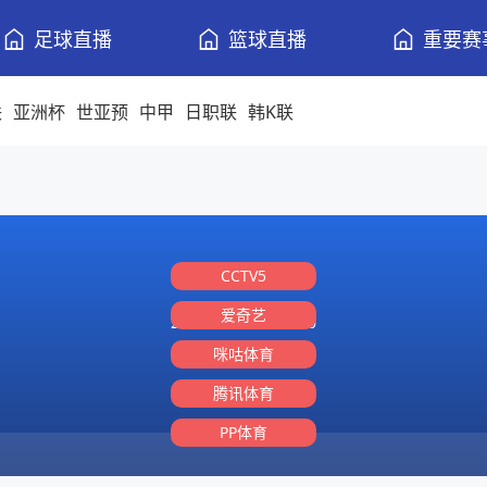
足球直播
篮球直播
重要赛
联
亚洲杯
世亚预
中甲
日职联
韩K联
CCTV5
爱奇艺
2026-05-18 02:45:00
咪咕体育
腾讯体育
PP体育