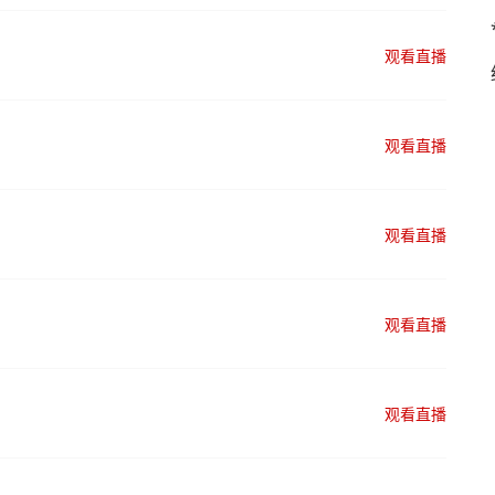
观看直播
观看直播
观看直播
观看直播
观看直播