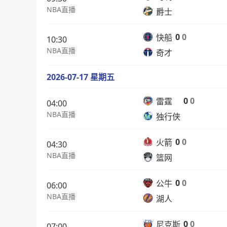
NBA直播
爵士
0
0
快船
10:30
NBA直播
奇才
2026-07-17 星期五
0
0
雷霆
04:00
NBA直播
独行侠
0
0
火箭
04:30
NBA直播
篮网
0
0
公牛
06:00
NBA直播
湖人
0
0
尼克斯
07:00