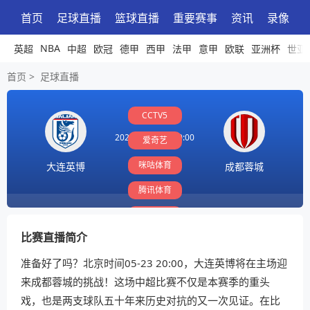
首页
足球直播
篮球直播
重要赛事
资讯
录像
NBA
英超
中超
欧冠
德甲
西甲
法甲
意甲
欧联
亚洲杯
世亚
首页
>
足球直播
CCTV5
2026-05-23 20:00:00
爱奇艺
咪咕体育
大连英博
成都蓉城
腾讯体育
PP体育
比赛直播简介
准备好了吗？北京时间05-23 20:00，大连英博将在主场迎
来成都蓉城的挑战！这场中超比赛不仅是本赛季的重头
戏，也是两支球队五十年来历史对抗的又一次见证。在比