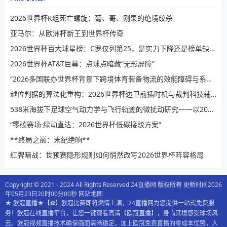
2026世界杯K组死亡螺旋：葡、哥、刚果的绝境绞杀
亚马尔：从欧洲杯新王到世界杯传奇
2026世界杯百大球星榜：C罗仅列第25，是实力下降还是榜单缺乏公信力？
2026世界杯AT&T巨幕：点球点暗藏“无形屏障”
“2026多国联办世界杯背景下跨境体育装备物流的效能障碍与系统性提升路径”
越位判据的算法化重构：2026世界杯边卫前插时机与裁判科技辅助决策的演进逻辑
538米海拔下足球空气动力学与飞行轨迹的微扰动研究——以2026世界杯BBVA球场为例
“零碳赛场·绿动直达：2026世界杯低碳接驳方案”
**终局之巅：末纪绝响**
红牌暗战：世预赛隐形规则如何悄然改写2026世界杯阵容格局
Copyright © 2021 - 2024 All Rights Reserved 24直播网 版权所有 更新时间2026
年05月23日20时00分00秒
网站地图
★ 欧冠直播★【⚽️】欧冠比赛即将燃情上演，24直播网为您提供一站式免费服
务！欧冠在线直播平台，让您一键观看高清【欧冠直播】，身临其境感受球场风
云。欧冠视频直播技术确保画面清晰稳定，加上欧冠免费直播的零成本优势，人