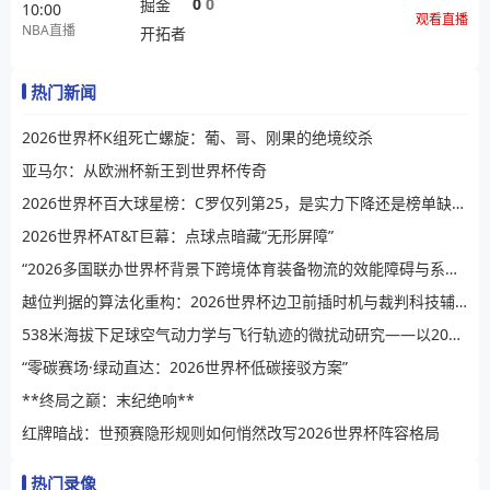
0
0
掘金
10:00
观看直播
NBA直播
开拓者
热门新闻
2026世界杯K组死亡螺旋：葡、哥、刚果的绝境绞杀
亚马尔：从欧洲杯新王到世界杯传奇
2026世界杯百大球星榜：C罗仅列第25，是实力下降还是榜单缺乏公信力？
2026世界杯AT&T巨幕：点球点暗藏“无形屏障”
“2026多国联办世界杯背景下跨境体育装备物流的效能障碍与系统性提升路径”
越位判据的算法化重构：2026世界杯边卫前插时机与裁判科技辅助决策的演进逻辑
538米海拔下足球空气动力学与飞行轨迹的微扰动研究——以2026世界杯BBVA球场为例
“零碳赛场·绿动直达：2026世界杯低碳接驳方案”
**终局之巅：末纪绝响**
红牌暗战：世预赛隐形规则如何悄然改写2026世界杯阵容格局
热门录像